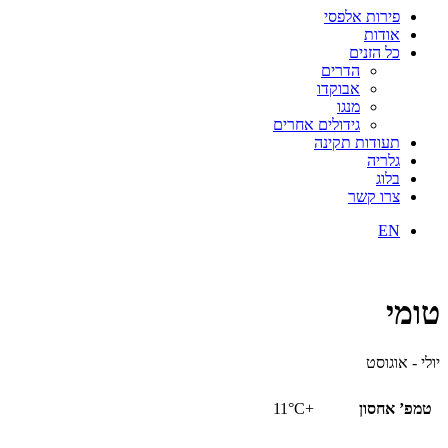
פירות אלפסי
אודות
כל הזנים
הדרים
אבוקדו
מנגו
גידולים אחרים
תעודות תקינה
גלריה
בלוג
צרו קשר
EN
טומי
יולי - אוגוסט
טמפ’ אחסון
+11°C