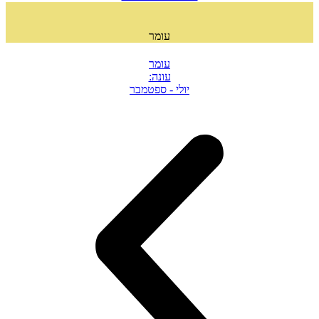
עומר
עומר
עונה:
יולי - ספטמבר