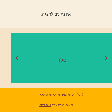
אין נתונים להצגה.
סלרי
עונה:
נובמבר - מאי
סלרי
© כל הזכויות שמורות ל
פירות אלפסי
עיצוב ובניית אתר
זיוית דרורי