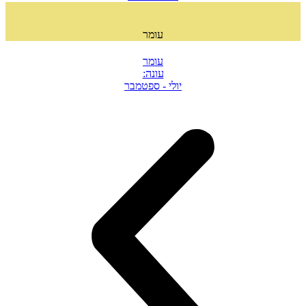
עומר
עומר
עונה:
יולי - ספטמבר