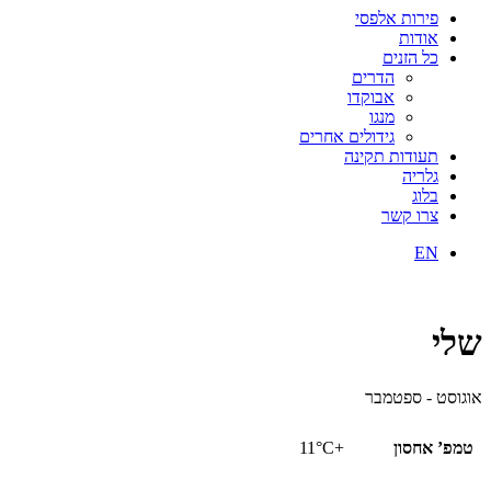
פירות אלפסי
אודות
כל הזנים
הדרים
אבוקדו
מנגו
גידולים אחרים
תעודות תקינה
גלריה
בלוג
צרו קשר
EN
שלי
אוגוסט - ספטמבר
טמפ’ אחסון
+11°C