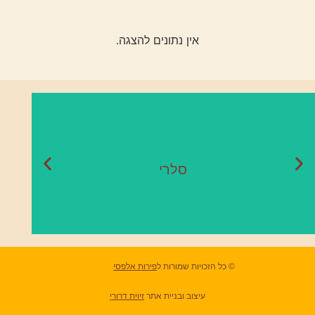
אין נתונים להצגה.
סלרי
עונה:
נובמבר - מאי
סלרי
© כל הזכויות שמורות ל
פירות אלפסי
עיצוב ובניית אתר
זיוית דרורי